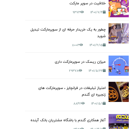
خلاقیت در سوپر مارکت
9373
1401/7/4
چطور به یک خریدار حرفه ای از سوپرمارکت تبدیل
شوید
8003
1401/6/15
میزان ریسک در سوپرمارکت داری
29378
1401/5/22
امتیاز تبلیغات در فرانچایز ، سوپرمارکت های
زنجیره ای گندم
8842
1401/5/1
آغاز همکاری گندم با باشگاه مشتریان بانک آینده