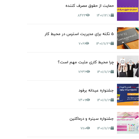
حمایت از حقوق مصرف کننده
8423
1401/12/8
5 نکته برای مدیریت استرس در محیط کار
7061
1401/11/29
چرا محیط کاری مثبت مهم است؟
7646
1401/11/19
جشنواره عیدانه برفود
7409
1401/11/19
جشنواره سینره و درماکلین
7110
1401/11/19