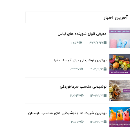
آخرین اخبار
معرفی انواع شوینده های لباس
11054
1403/2/22
بهترین نوشیدنی برای کیسه صفرا
104437
1403/2/19
نوشیدنی مناسب سرماخوردگی
38647
1403/1/31
بهترین شربت ها و نوشیدنی های مناسب تابستان
30006
1403/1/31