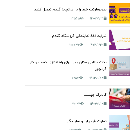
سوپرمارکت خود را به فرانچایز گندم تبدیل کنید
14565
1403/1/31
شرایط اخذ نمایندگی فروشگاه گندم
100730
1403/1/29
نکات طلایی مکان یابی برای راه اندازی کسب و کار
فرانچایز
7551
1403/1/28
کالابرگ چیست
70122
1403/1/18
تفاوت فرانچایز و نمایندگی