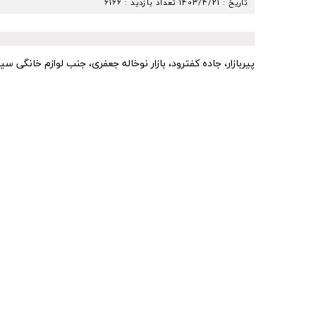
تاریخ :
1403/4/21
تعداد بازدید : 6166
پیربازار، جاده کفترود، بازار نوخاله جعفری، جنب لوازم خانگی سید