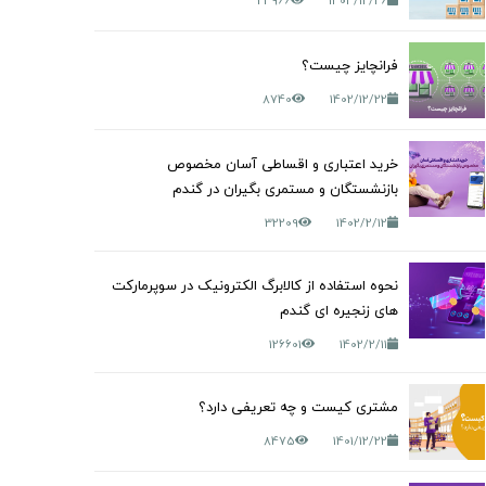
23966
1403/12/26
فرانچایز چیست؟
8740
1402/12/22
خرید اعتباری و اقساطی آسان مخصوص
بازنشستگان و مستمری بگیران در گندم
32209
1402/2/12
نحوه استفاده از کالابرگ الکترونیک در سوپرمارکت
های زنجیره ای گندم
126601
1402/2/11
مشتری کیست و چه تعریفی دارد؟
8475
1401/12/22