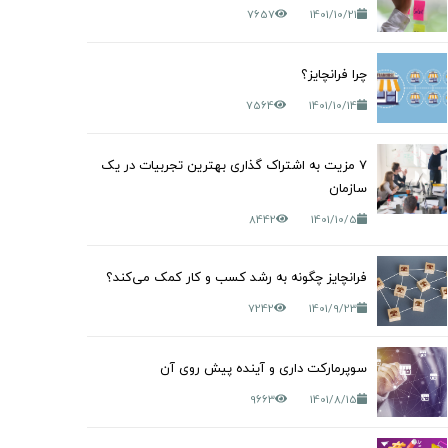
7657
1401/10/21
چرا فرانچایز؟
7564
1401/10/14
7 مزیت به اشتراک گذاری بهترین تجربیات در یک
سازمان
8442
1401/10/5
فرانچایز چگونه به رشد کسب و کار کمک می‌کند؟
7242
1401/9/23
سوپرمارکت داری و آینده پیش روی آن
9663
1401/8/15