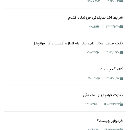
14570
1403/1/31
شرایط اخذ نمایندگی فروشگاه گندم
100811
1403/1/29
نکات طلایی مکان یابی برای راه اندازی کسب و کار فرانچایز
7553
1403/1/28
کالابرگ چیست
70124
1403/1/18
تفاوت فرانچایز و نمایندگی
23986
1403/12/26
فرانچایز چیست؟
8741
1402/12/22