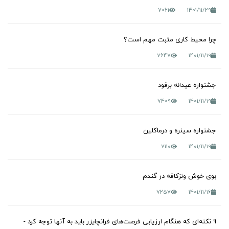
7061
1401/11/29
چرا محیط کاری مثبت مهم است؟
7647
1401/11/19
جشنواره عیدانه برفود
7409
1401/11/19
جشنواره سینره و درماکلین
7110
1401/11/19
بوی خوش ونزکافه در گندم
7257
1401/11/16
9 نکته‌ای که هنگام ارزیابی فرصت‌های فرانچایزر باید به آنها توجه کرد -