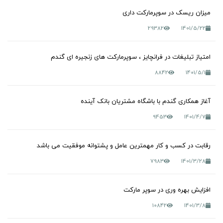
میزان ریسک در سوپرمارکت داری
29382
1401/5/22
امتیاز تبلیغات در فرانچایز ، سوپرمارکت های زنجیره ای گندم
8842
1401/5/1
آغاز همکاری گندم با باشگاه مشتریان بانک آینده
9453
1401/4/7
رقابت در کسب و کار مهمترین عامل و پشتوانه موفقیت می باشد
7983
1401/3/28
افزایش بهره وری در سوپر مارکت
10842
1401/3/8