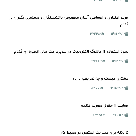
خرید اعتباری و اقساطی آسان مخصوص بازنشستگان و مستمری بگیران در
گندم
32235
1402/2/12
نحوه استفاده از کالابرگ الکترونیک در سوپرمارکت های زنجیره ای گندم
126609
1402/2/11
مشتری کیست و چه تعریفی دارد؟
8477
1401/12/22
حمایت از حقوق مصرف کننده
8425
1401/12/8
5 نکته برای مدیریت استرس در محیط کار