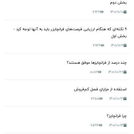
بخش دوم
7966
1401/11/10
9 نکته‌ای که هنگام ارزیابی فرصت‌های فرانچایزر باید به آنها توجه کرد -
بخش اول
7936
1401/11/3
چند درصد از فرانچایزها موفق هستند؟
8082
1401/10/27
استفاده از مزایای فصل کم‌فروش
7658
1401/10/21
چرا فرانچایز؟
7564
1401/10/14