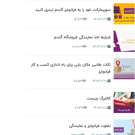
سوپرمارکت خود را به فرانچایز گندم تبدیل کنید
14569
1403/1/31
شرایط اخذ نمایندگی فروشگاه گندم
100806
1403/1/29
نکات طلایی مکان یابی برای راه اندازی کسب و کار
فرانچایز
7553
1403/1/28
کالابرگ چیست
70124
1403/1/18
تفاوت فرانچایز و نمایندگی