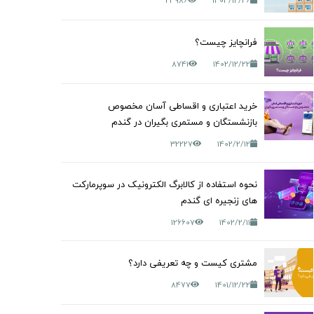
23986
1403/12/26
فرانچایز چیست؟
8741
1402/12/22
خرید اعتباری و اقساطی آسان مخصوص
بازنشستگان و مستمری بگیران در گندم
32227
1402/2/12
نحوه استفاده از کالابرگ الکترونیک در سوپرمارکت
های زنجیره ای گندم
126607
1402/2/11
مشتری کیست و چه تعریفی دارد؟
8477
1401/12/22