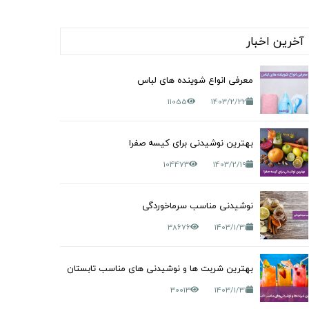
آخرین اخبار
معرفی انواع شوینده های لباس
11055
1403/2/22
بهترین نوشیدنی برای کیسه صفرا
104473
1403/2/19
نوشیدنی مناسب سرماخوردگی
38676
1403/1/31
بهترین شربت ها و نوشیدنی های مناسب تابستان
30013
1403/1/31