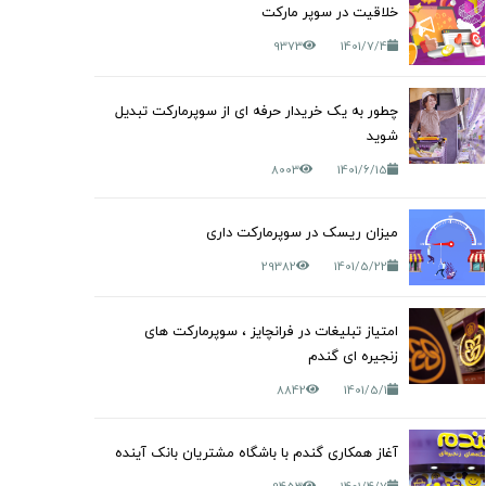
خلاقیت در سوپر مارکت
9373
1401/7/4
چطور به یک خریدار حرفه ای از سوپرمارکت تبدیل
شوید
8003
1401/6/15
میزان ریسک در سوپرمارکت داری
29382
1401/5/22
امتیاز تبلیغات در فرانچایز ، سوپرمارکت های
زنجیره ای گندم
8842
1401/5/1
آغاز همکاری گندم با باشگاه مشتریان بانک آینده