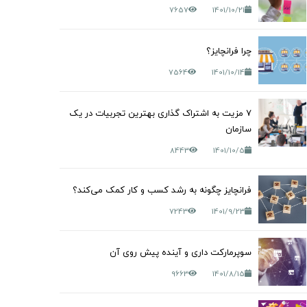
7657
1401/10/21
چرا فرانچایز؟
7564
1401/10/14
7 مزیت به اشتراک گذاری بهترین تجربیات در یک
سازمان
8443
1401/10/5
فرانچایز چگونه به رشد کسب و کار کمک می‌کند؟
7243
1401/9/23
سوپرمارکت داری و آینده پیش روی آن
9663
1401/8/15