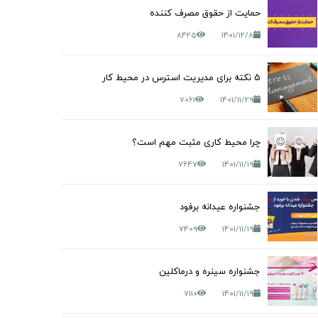
حمایت از حقوق مصرف کننده
8425
1401/12/8
5 نکته برای مدیریت استرس در محیط کار
7061
1401/11/29
چرا محیط کاری مثبت مهم است؟
7647
1401/11/19
جشنواره عیدانه برفود
7409
1401/11/19
جشنواره سینره و درماکلین
7110
1401/11/19