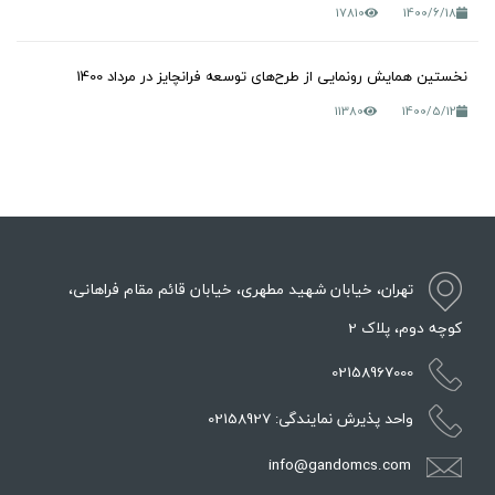
17810
1400/6/18
نخستین همایش رونمایی از طرح‌های توسعه فرانچایز در مرداد 1400
11380
1400/5/12
تهران، خیابان شهید مطهری، خیابان قائم مقام فراهانی،
کوچه دوم، پلاک 2
02158967000
واحد پذیرش نمایندگی: 02158927
info@gandomcs.com