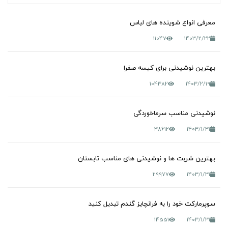
معرفی انواع شوینده های لباس
11047
1403/2/22
بهترین نوشیدنی برای کیسه صفرا
104382
1403/2/19
نوشیدنی مناسب سرماخوردگی
38612
1403/1/31
بهترین شربت ها و نوشیدنی های مناسب تابستان
29977
1403/1/31
سوپرمارکت خود را به فرانچایز گندم تبدیل کنید
14551
1403/1/31