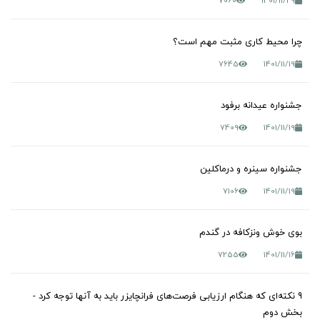
7060
1401/11/29
چرا محیط کاری مثبت مهم است؟
7645
1401/11/19
جشنواره عیدانه برفود
7409
1401/11/19
جشنواره سینره و درماکلین
7106
1401/11/19
بوی خوش ونزکافه در گندم
7255
1401/11/16
9 نکته‌ای که هنگام ارزیابی فرصت‌های فرانچایزر باید به آنها توجه کرد -
بخش دوم