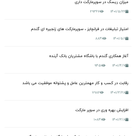
میزان ریسک در سوپرمارکت داری
29367
1401/5/22
امتیاز تبلیغات در فرانچایز ، سوپرمارکت های زنجیره ای گندم
8841
1401/5/1
آغاز همکاری گندم با باشگاه مشتریان بانک آینده
9451
1401/4/7
رقابت در کسب و کار مهمترین عامل و پشتوانه موفقیت می باشد
7982
1401/3/28
افزایش بهره وری در سوپر مارکت
10841
1401/3/8