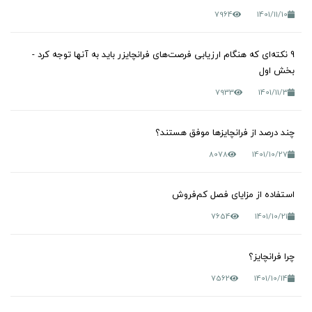
7964
1401/11/10
9 نکته‌ای که هنگام ارزیابی فرصت‌های فرانچایزر باید به آنها توجه کرد -
بخش اول
7933
1401/11/3
چند درصد از فرانچایزها موفق هستند؟
8078
1401/10/27
استفاده از مزایای فصل کم‌فروش
7654
1401/10/21
چرا فرانچایز؟
7562
1401/10/14