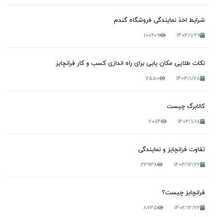
شرایط اخذ نمایندگی فروشگاه گندم
100609
1403/1/29
نکات طلایی مکان یابی برای راه اندازی کسب و کار فرانچایز
7550
1403/1/28
کالابرگ چیست
70114
1403/1/18
تفاوت فرانچایز و نمایندگی
23938
1403/12/26
فرانچایز چیست؟
8735
1402/12/22