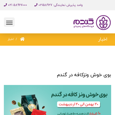
واحد پذیرش نمایندگی: 02158927
58967000 021
اخبار
اخبار
بوی خوش ونزکافه در گندم