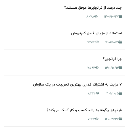
چند درصد از فرانچایزها موفق هستند؟
8078
1401/10/27
استفاده از مزایای فصل کم‌فروش
7654
1401/10/21
چرا فرانچایز؟
7562
1401/10/14
7 مزیت به اشتراک گذاری بهترین تجربیات در یک سازمان
8442
1401/10/5
فرانچایز چگونه به رشد کسب و کار کمک می‌کند؟
7242
1401/9/23