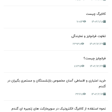
کالابرگ چیست
70114
1403/1/18
تفاوت فرانچایز و نمایندگی
23938
1403/12/26
فرانچایز چیست؟
8735
1402/12/22
خرید اعتباری و اقساطی آسان مخصوص بازنشستگان و مستمری بگیران در
گندم
32168
1402/2/12
نحوه استفاده از کالابرگ الکترونیک در سوپرمارکت های زنجیره ای گندم