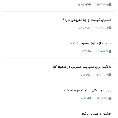
126574
1402/2/11
مشتری کیست و چه تعریفی دارد؟
8473
1401/12/22
حمایت از حقوق مصرف کننده
8421
1401/12/8
5 نکته برای مدیریت استرس در محیط کار
7060
1401/11/29
چرا محیط کاری مثبت مهم است؟
7645
1401/11/19
جشنواره عیدانه برفود