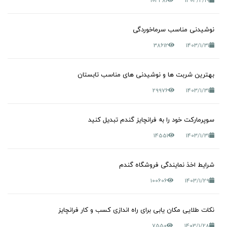
104381
1403/2/19
نوشیدنی مناسب سرماخوردگی
38612
1403/1/31
بهترین شربت ها و نوشیدنی های مناسب تابستان
29976
1403/1/31
سوپرمارکت خود را به فرانچایز گندم تبدیل کنید
14551
1403/1/31
شرایط اخذ نمایندگی فروشگاه گندم
100606
1403/1/29
نکات طلایی مکان یابی برای راه اندازی کسب و کار فرانچایز
7550
1403/1/28